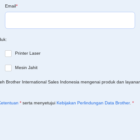
Email
*
duk:
Printer Laser
Mesin Jahit
leh Brother International Sales Indonesia mengenai produk dan layan
Ketentuan
*
serta menyetujui
Kebijakan Perlindungan Data Brother
.
*