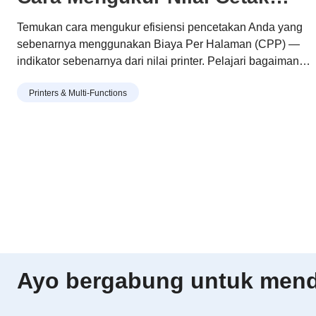
yang Sesungguhnya
Temukan cara mengukur efisiensi pencetakan Anda yang
sebenarnya menggunakan Biaya Per Halaman (CPP) —
indikator sebenarnya dari nilai printer. Pelajari bagaimana
desain toner dan drum modular Brother membantu Anda
Printers & Multi-Functions
mencetak lebih banyak dengan biaya lebih rendah, limbah
lebih sedikit, dan penghematan jangka panjang.
Ayo bergabung untuk menda