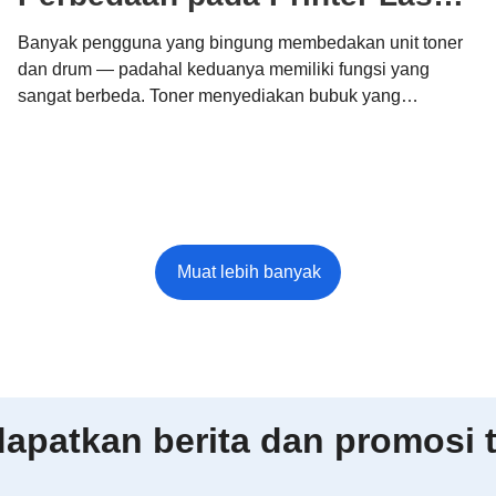
Brother
Banyak pengguna yang bingung membedakan unit toner
dan drum — padahal keduanya memiliki fungsi yang
sangat berbeda. Toner menyediakan bubuk yang
membentuk hasil cetak Anda, sementara unit drum
memindahkannya secara tepat ke kertas. Memahami
perbedaan ini membantu Anda mengoptimalkan biaya,
menjaga kualitas, dan mendukung pencetakan
berkelanjutan dengan sistem modular Brother.
patkan berita dan promosi t