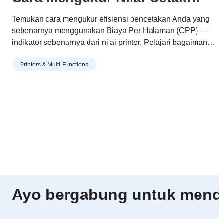
yang Sesungguhnya
Temukan cara mengukur efisiensi pencetakan Anda yang
sebenarnya menggunakan Biaya Per Halaman (CPP) —
indikator sebenarnya dari nilai printer. Pelajari bagaimana
desain toner dan drum modular Brother membantu Anda
Printers & Multi-Functions
mencetak lebih banyak dengan biaya lebih rendah, limbah
lebih sedikit, dan penghematan jangka panjang.
Ayo bergabung untuk menda