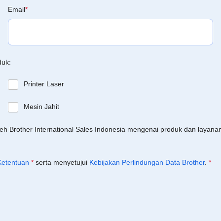
Email
*
duk:
Printer Laser
Mesin Jahit
leh Brother International Sales Indonesia mengenai produk dan layan
Ketentuan
*
serta menyetujui
Kebijakan Perlindungan Data Brother
.
*