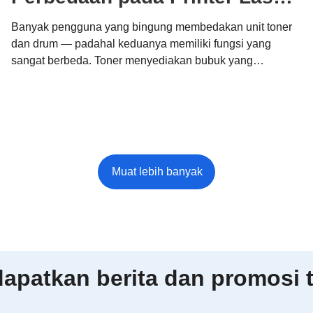
Brother
Banyak pengguna yang bingung membedakan unit toner
dan drum — padahal keduanya memiliki fungsi yang
sangat berbeda. Toner menyediakan bubuk yang
membentuk hasil cetak Anda, sementara unit drum
memindahkannya secara tepat ke kertas. Memahami
perbedaan ini membantu Anda mengoptimalkan biaya,
menjaga kualitas, dan mendukung pencetakan
berkelanjutan dengan sistem modular Brother.
patkan berita dan promosi t