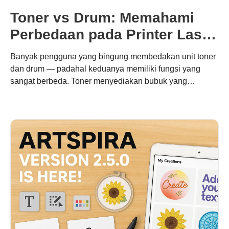
Toner vs Drum: Memahami
Perbedaan pada Printer Laser
Brother
Banyak pengguna yang bingung membedakan unit toner
dan drum — padahal keduanya memiliki fungsi yang
sangat berbeda. Toner menyediakan bubuk yang
membentuk hasil cetak Anda, sementara unit drum
memindahkannya secara tepat ke kertas. Memahami
perbedaan ini membantu Anda mengoptimalkan biaya,
menjaga kualitas, dan mendukung pencetakan
berkelanjutan dengan sistem modular Brother.