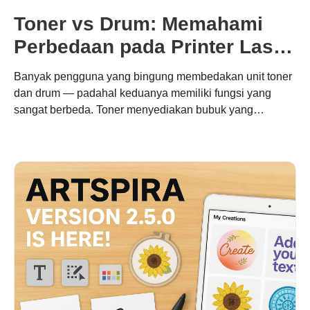
Toner vs Drum: Memahami
Perbedaan pada Printer Laser
Brother
Banyak pengguna yang bingung membedakan unit toner
dan drum — padahal keduanya memiliki fungsi yang
sangat berbeda. Toner menyediakan bubuk yang
membentuk hasil cetak Anda, sementara unit drum
memindahkannya secara tepat ke kertas. Memahami
perbedaan ini membantu Anda mengoptimalkan biaya,
menjaga kualitas, dan mendukung pencetakan
berkelanjutan dengan sistem modular Brother.