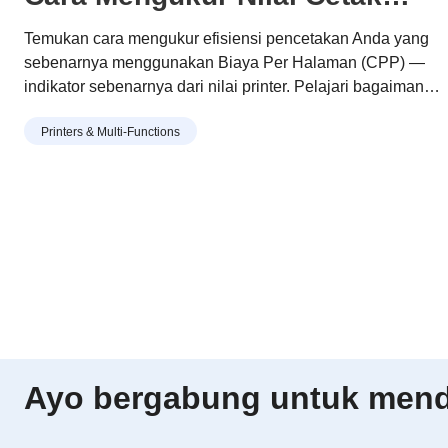
yang Sesungguhnya
Temukan cara mengukur efisiensi pencetakan Anda yang
sebenarnya menggunakan Biaya Per Halaman (CPP) —
indikator sebenarnya dari nilai printer. Pelajari bagaimana
desain toner dan drum modular Brother membantu Anda
Printers & Multi-Functions
mencetak lebih banyak dengan biaya lebih rendah, limbah
lebih sedikit, dan penghematan jangka panjang.
Ayo bergabung untuk menda