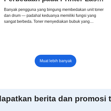
Brother
Banyak pengguna yang bingung membedakan unit toner
dan drum — padahal keduanya memiliki fungsi yang
sangat berbeda. Toner menyediakan bubuk yang
membentuk hasil cetak Anda, sementara unit drum
memindahkannya secara tepat ke kertas. Memahami
perbedaan ini membantu Anda mengoptimalkan biaya,
menjaga kualitas, dan mendukung pencetakan
berkelanjutan dengan sistem modular Brother.
patkan berita dan promosi t