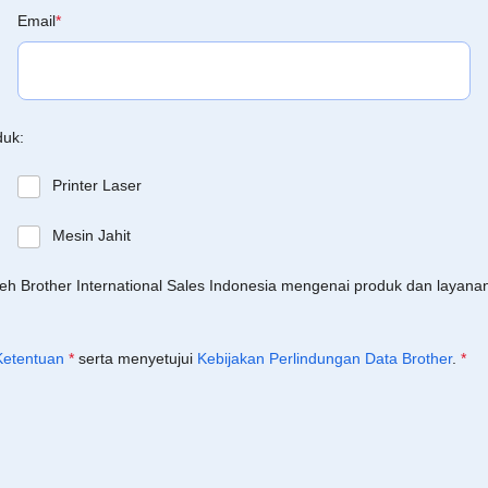
Email
*
duk:
Printer Laser
Mesin Jahit
leh Brother International Sales Indonesia mengenai produk dan layan
Ketentuan
*
serta menyetujui
Kebijakan Perlindungan Data Brother
.
*