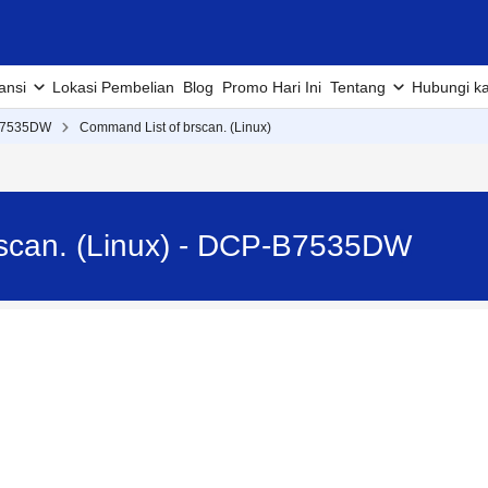
ansi
Lokasi Pembelian
Blog
Promo Hari Ini
Tentang
Hubungi k
B7535DW
Command List of brscan. (Linux)
scan. (Linux) - DCP-B7535DW