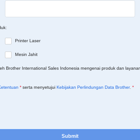
duk:
Printer Laser
Mesin Jahit
leh Brother International Sales Indonesia mengenai produk dan layan
Ketentuan
*
serta menyetujui
Kebijakan Perlindungan Data Brother
.
*
Submit