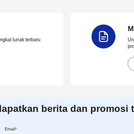
M
ngkat lunak terbaru
Un
pr
patkan berita dan promosi t
Email
*