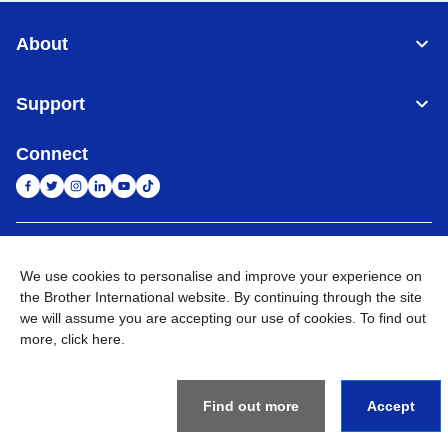
About
Support
Connect
Indonesia
Jaringan Global
We use cookies to personalise and improve your experience on
the Brother International website. By continuing through the site
Privacy Policy
Ketentuan Penggunaan
Site Map
Kunjungi Situs Global
we will assume you are accepting our use of cookies. To find out
more,
click here
.
©
2026
BROTHER INTERNATIONAL SALES INDONESIA All
Rights Reserved
Find out more
Accept