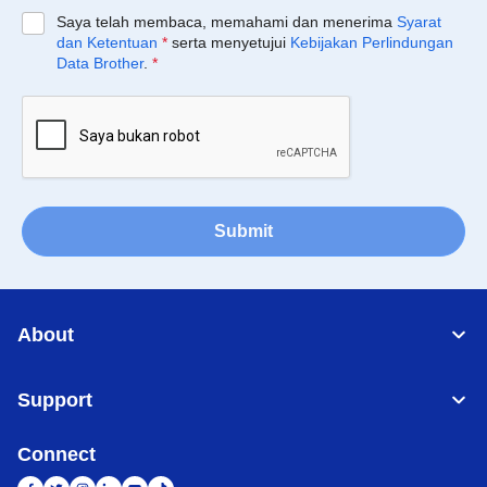
Saya telah membaca, memahami dan menerima
Syarat
dan Ketentuan
*
serta menyetujui
Kebijakan Perlindungan
Data Brother
.
*
Submit
About
Support
Connect