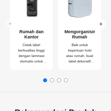
Rumah dan
Mengorganisir
Kantor
Rumah
Cetak label
Baik untuk
berkualitas tinggi
keperluan hobi
dengan laminasi
atau rumah, buat
otomatis untuk
label dekoratif
penggunaan di
dengan berbagai
rumah atau untuk
pola dengan
bisnis kecil Anda.
mudah.