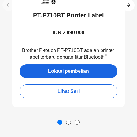
PT-P710BT Printer Label
IDR 2.890.000
Brother P-touch PT-P710BT adalah printer
®
label terbaru dengan fitur Bluetooth
wireless connection yang dapat
dioperasikan melalui ponsel pintar atau
Lokasi pembelian
tablet Anda menggunakan aplikasi P-touch
Design&Print dan iPrint&Label yang
dilengkapi dengan contoh frame siap cetak
Lihat Seri