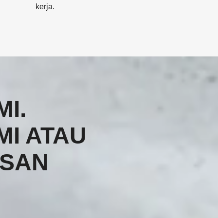
kerja.
I.
MI ATAU
ESAN