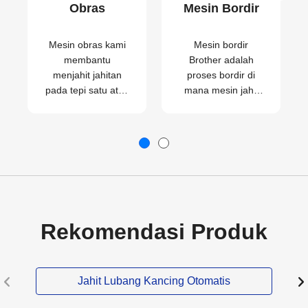
Obras
Mesin Bordir
Mesin obras kami
Mesin bordir
membantu
Brother adalah
menjahit jahitan
proses bordir di
pada tepi satu atau
mana mesin jahit
dua potong kain
dapat digunakan
sehingga mudah
untuk membuat
diapit, dikompres,
pola pada kain
atau dijahit dengan
mudah
Rekomendasi Produk
Jahit Lubang Kancing Otomatis