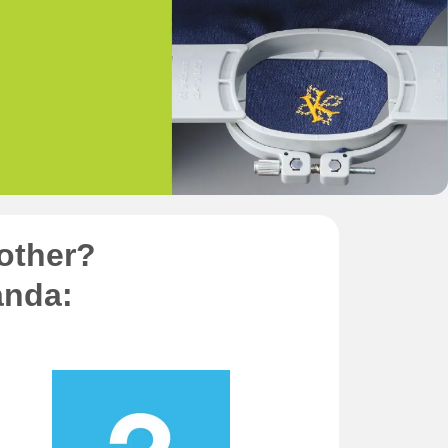
other?
anda: