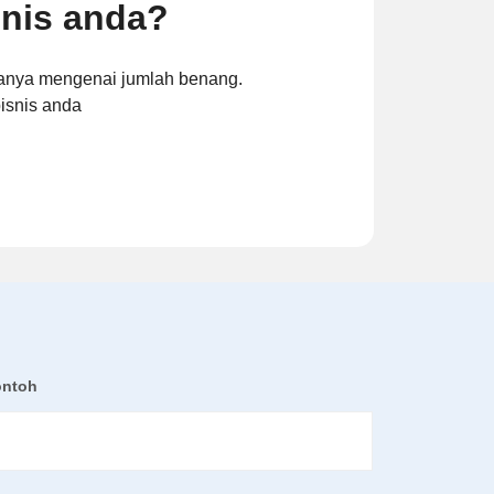
snis anda?
 hanya mengenai jumlah benang.
bisnis anda
ontoh