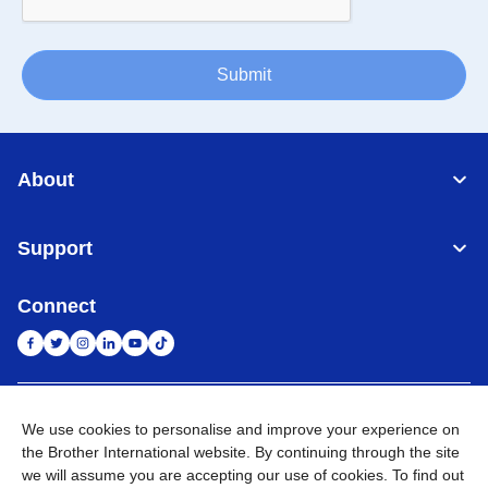
Submit
About
Support
Connect
Indonesia
Jaringan Global
We use cookies to personalise and improve your experience on
the Brother International website. By continuing through the site
Privacy Policy
Ketentuan Penggunaan
Site Map
Kunjungi Situs Global
we will assume you are accepting our use of cookies. To find out