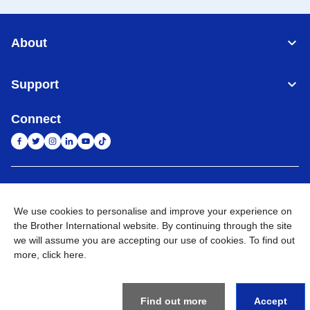
About
Support
Connect
Indonesia
Jaringan Global
We use cookies to personalise and improve your experience on
Privacy Policy
Ketentuan Penggunaan
Site Map
Kunjungi Situs Global
the Brother International website. By continuing through the site
we will assume you are accepting our use of cookies. To find out
©
2026
BROTHER INTERNATIONAL SALES INDONESIA All
more,
click here
.
Rights Reserved
Find out more
Accept