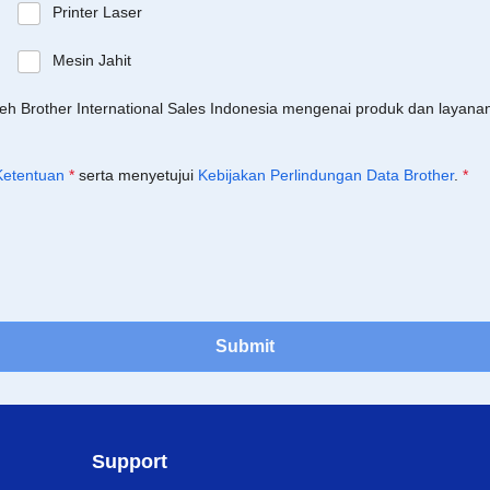
Printer Laser
Mesin Jahit
leh Brother International Sales Indonesia mengenai produk dan layan
Ketentuan
*
serta menyetujui
Kebijakan Perlindungan Data Brother
.
*
Submit
Support