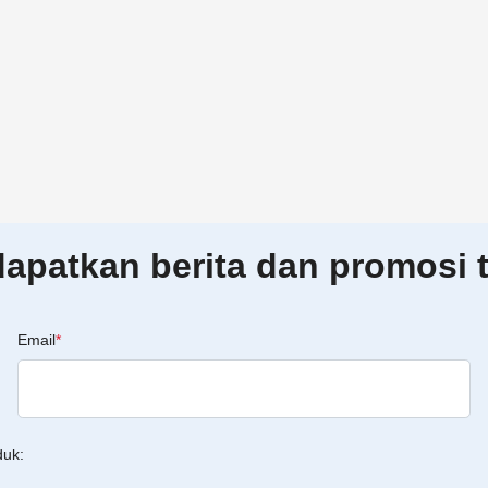
patkan berita dan promosi t
Email
*
duk: