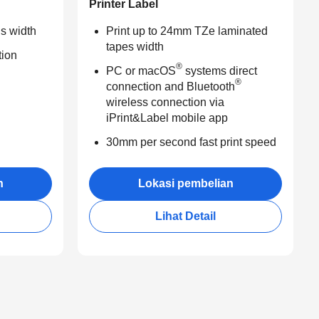
Printer Label
ls width
Print up to 24mm TZe laminated
tapes width
ion
®
PC or macOS
systems direct
®
connection and Bluetooth
wireless connection via
iPrint&Label mobile app
30mm per second fast print speed
n
Lokasi pembelian
Lihat Detail