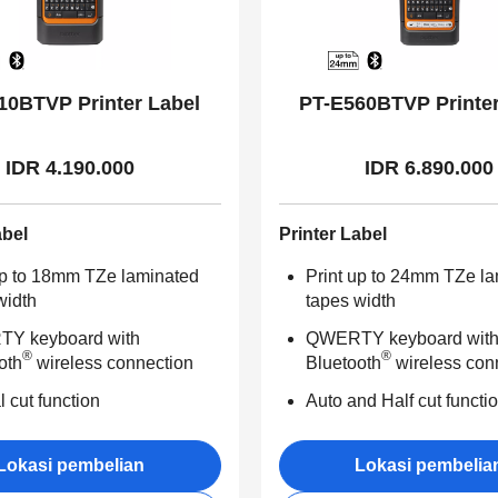
10BTVP Printer Label
PT-E560BTVP Printer
IDR 4.190.000
IDR 6.890.000
abel
Printer Label
up to 18mm TZe laminated
Print up to 24mm TZe l
width
tapes width
Y keyboard with
QWERTY keyboard wit
®
®
oth
wireless connection
Bluetooth
wireless con
 cut function
Auto and Half cut functi
Lokasi pembelian
Lokasi pembelia