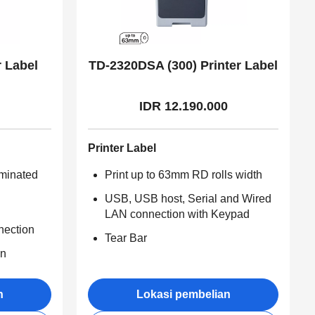
 Label
TD-2320DSA (300) Printer Label
IDR 12.190.000
Printer Label
aminated
Print up to 63mm RD rolls width
USB, USB host, Serial and Wired
h
LAN connection with Keypad
nection
Tear Bar
on
n
Lokasi pembelian