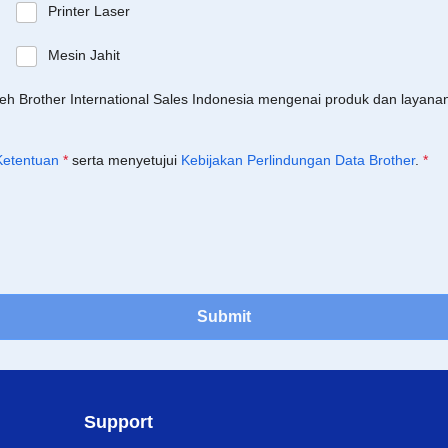
Printer Laser
Mesin Jahit
leh Brother International Sales Indonesia mengenai produk dan layan
Ketentuan
*
serta menyetujui
Kebijakan Perlindungan Data Brother
.
*
Submit
Support