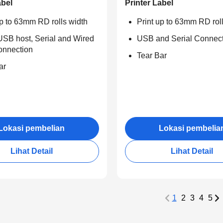
abel
Printer Label
up to 63mm RD rolls width
Print up to 63mm RD rol
SB host, Serial and Wired
USB and Serial Connect
onnection
Tear Bar
ar
Lokasi pembelian
Lokasi pembelia
Lihat Detail
Lihat Detail
1
2
3
4
5