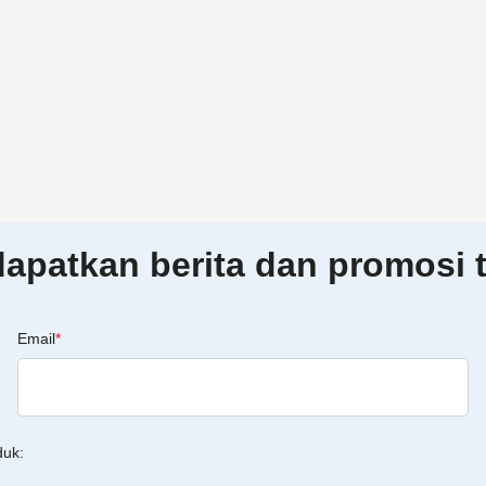
patkan berita dan promosi t
Email
*
duk: