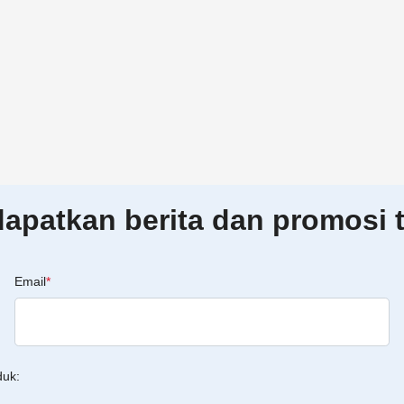
patkan berita dan promosi t
Email
*
duk: