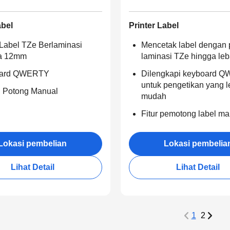
abel
Printer Label
Label TZe Berlaminasi
Mencetak label dengan 
a 12mm
laminasi TZe hingga le
ard QWERTY
Dilengkapi keyboard 
untuk pengetikan yang l
i Potong Manual
mudah
Fitur pemotong label ma
Lokasi pembelian
Lokasi pembelia
Lihat Detail
Lihat Detail
1
2