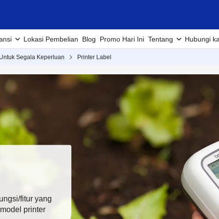
ansi
Lokasi Pembelian
Blog
Promo Hari Ini
Tentang
Hubungi k
 Untuk Segala Keperluan
Printer Label
ungsi/fitur yang
odel printer