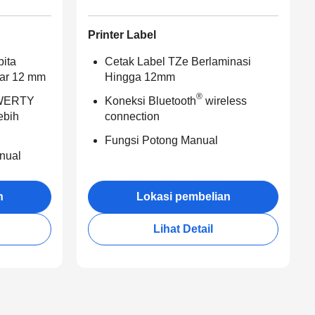
Printer Label
pita
Cetak Label TZe Berlaminasi
bar 12 mm
Hingga 12mm
®
QWERTY
Koneksi Bluetooth
wireless
ebih
connection
Fungsi Potong Manual
nual
n
Lokasi pembelian
Lihat Detail