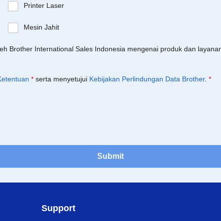
Printer Laser
Mesin Jahit
leh Brother International Sales Indonesia mengenai produk dan layan
Ketentuan
*
serta menyetujui
Kebijakan Perlindungan Data Brother
.
*
Submit
Support