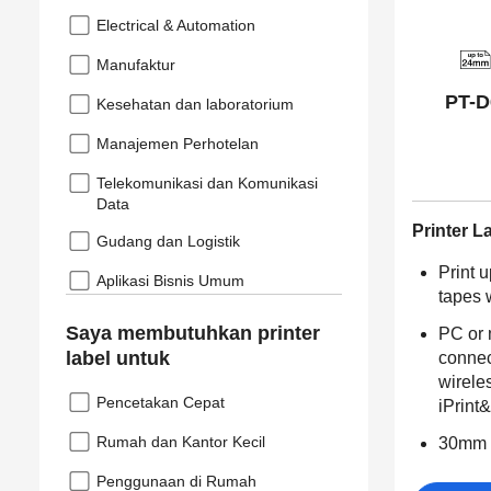
Electrical & Automation
Manufaktur
PT-D
Kesehatan dan laboratorium
Manajemen Perhotelan
Telekomunikasi dan Komunikasi
Data
Printer L
Gudang dan Logistik
Print 
Aplikasi Bisnis Umum
tapes 
Saya membutuhkan printer
PC or
label untuk
connec
wirele
Pencetakan Cepat
iPrint
Rumah dan Kantor Kecil
30mm p
Penggunaan di Rumah