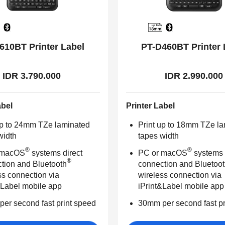
610BT Printer Label
PT-D460BT Printer 
IDR 3.790.000
IDR 2.990.000
abel
Printer Label
up to 24mm TZe laminated
Print up to 18mm TZe l
width
tapes width
®
®
 macOS
systems direct
PC or macOS
systems 
®
tion and Bluetooth
connection and Bluetoo
ss connection via
wireless connection via
&Label mobile app
iPrint&Label mobile app
er second fast print speed
30mm per second fast pr