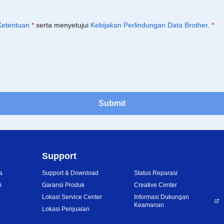
Ketentuan
*
serta menyetujui
Kebijakan Perlindungan Data Brother
.
*
Submit
Support
a
Support & Download
Status Reparasi
i
Garansi Produk
Creative Center
Lokasi Service Center
Informasi Dukungan
Keamanan
Lokasi Penjualan