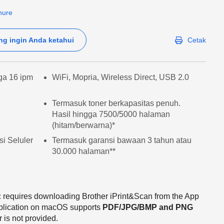
hure
ng ingin Anda ketahui
Cetak
ga 16 ipm
WiFi, Mopria, Wireless Direct, USB 2.0
Termasuk toner berkapasitas penuh.
Hasil hingga 7500/5000 halaman
(hitam/berwarna)*
i Seluler
Termasuk garansi bawaan 3 tahun atau
30.000 halaman**
c requires downloading Brother iPrint&Scan from the App
pplication on macOS supports
PDF/JPG/BMP and PNG
r is not provided.