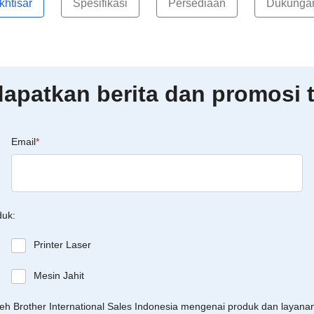
Ikhtisar
Spesifikasi
Persediaan
Dukunga
patkan berita dan promosi t
Email
*
duk:
Printer Laser
Mesin Jahit
leh Brother International Sales Indonesia mengenai produk dan layan