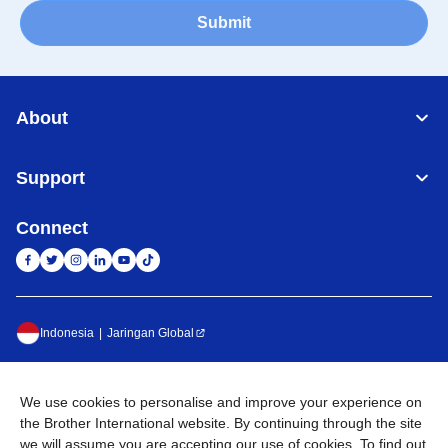
Submit
About
Support
Connect
Indonesia
Jaringan Global
Privacy Policy
Ketentuan Penggunaan
Site Map
Kunjungi Situs Global
We use cookies to personalise and improve your experience on
©
2026
BROTHER INTERNATIONAL SALES INDONESIA All
the Brother International website. By continuing through the site
Rights Reserved
we will assume you are accepting our use of cookies. To find out