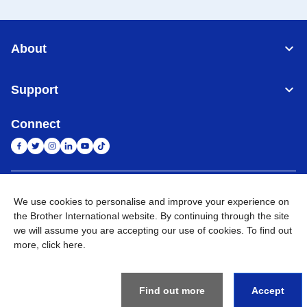
About
Support
Connect
Indonesia
Jaringan Global
We use cookies to personalise and improve your experience on
the Brother International website. By continuing through the site
Privacy Policy
Ketentuan Penggunaan
Site Map
Kunjungi Situs Global
we will assume you are accepting our use of cookies. To find out
more,
click here
.
©
2026
BROTHER INTERNATIONAL SALES INDONESIA All
Rights Reserved
Find out more
Accept