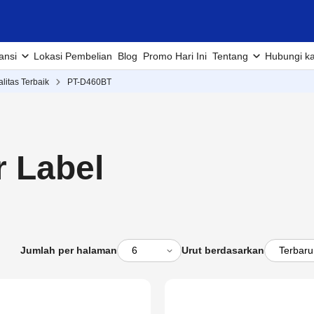
ansi
Lokasi Pembelian
Blog
Promo Hari Ini
Tentang
Hubungi k
alitas Terbaik
PT-D460BT
r Label
Jumlah per halaman
Urut berdasarkan