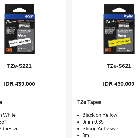
TZe-S221
TZe-S621
IDR 430.000
IDR 430.000
s
TZe Tapes
n White
Black on Yellow
35"
9mm 0.35"
Adhesive
Strong Adhesive
8m