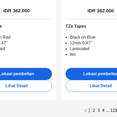
IDR 362.000
IDR 362.000
s
TZe Tapes
n Red
Black on Blue
.47"
12mm 0.47"
ted
Laminated
8m
Lokasi pembelian
Lokasi pembelia
Lihat Detail
Lihat Detail
1
2
3
4
...
12