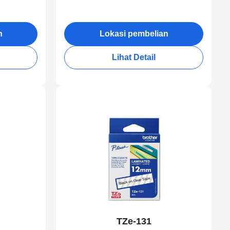
n
Lokasi pembelian
Lihat Detail
TZe-131