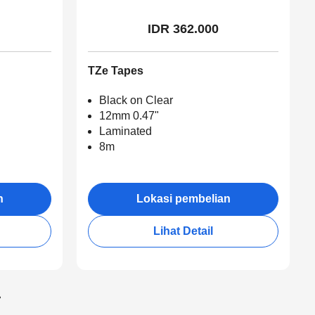
IDR 362.000
TZe Tapes
Black on Clear
12mm 0.47"
Laminated
8m
n
Lokasi pembelian
Lihat Detail