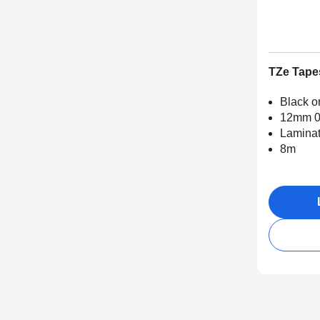
TZe Tape
Black o
12mm 0
Lamina
8m