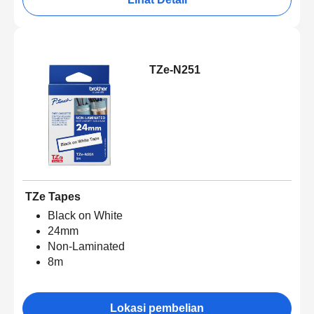
TZe-N251
TZe Tapes
Black on White
24mm
Non-Laminated
8m
Lokasi pembelian