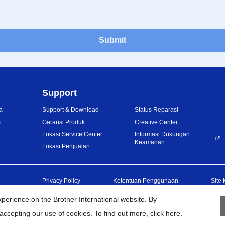
Submit
Support
a
Support & Download
Status Reparasi
i
Garansi Produk
Creative Center
Lokasi Service Center
Informasi Dukungan
Keamanan
Lokasi Penjualan
Privacy Policy
Ketentuan Penggunaan
Site
erience on the Brother International website. By
2026
BROTHER INTERNATIONAL SALES INDONESIA All Rights Reser
accepting our use of cookies. To find out more,
click here
.