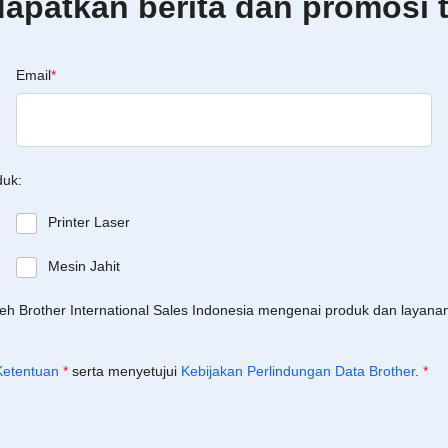
patkan berita dan promosi t
Email
*
duk:
Printer Laser
Mesin Jahit
leh Brother International Sales Indonesia mengenai produk dan layan
Ketentuan
*
serta menyetujui
Kebijakan Perlindungan Data Brother
.
*