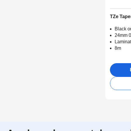
TZe Tape
Black o
24mm 0
Lamina
8m