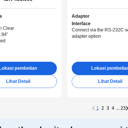
s
Adaptor
Interface
n Clear
Connect via the RS-232C se
.94"
adapter option
ted
Lokasi pembelian
Lokasi pembelia
Lihat Detail
Lihat Detail
1
2
3
4
...
23