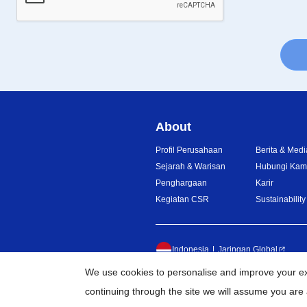
About
Profil Perusahaan
Berita & Medi
Sejarah & Warisan
Hubungi Kam
Penghargaan
Karir
Kegiatan CSR
Sustainability
Indonesia
Jaringan Global
We use cookies to personalise and improve your exp
©
continuing through the site we will assume you are 