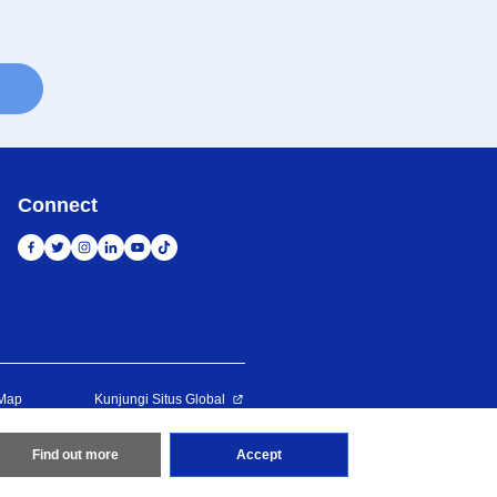
Connect
 Map
Kunjungi Situs Global
ved
Find out more
Accept