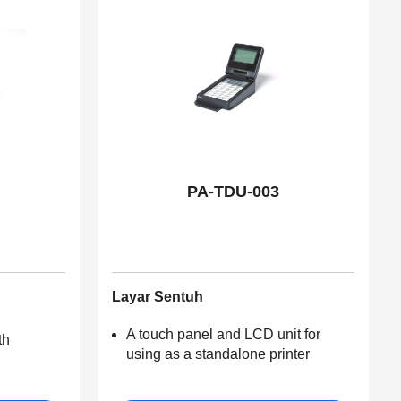
PA-TDU-003
Layar Sentuh
A touch panel and LCD unit for
th
using as a standalone printer