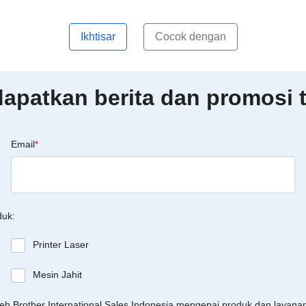
Ikhtisar
Cocok dengan
patkan berita dan promosi t
Email
*
duk:
Printer Laser
Mesin Jahit
leh Brother International Sales Indonesia mengenai produk dan layan