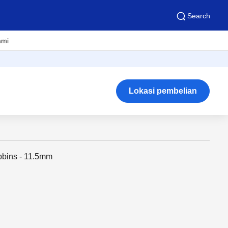
Search
ami
Lokasi pembelian
obbins - 11.5mm