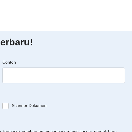
erbaru!
Contoh
Scanner Dokumen
an, termasuk pembaruan mengenai promosi terkini, produk baru,