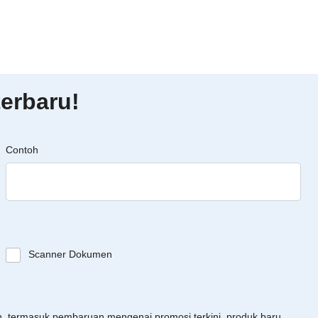
erbaru!
Contoh
Scanner Dokumen
an, termasuk pembaruan mengenai promosi terkini, produk baru,