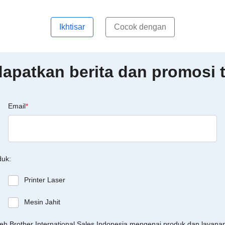
Ikhtisar
Cocok dengan
patkan berita dan promosi t
Email
*
duk:
Printer Laser
Mesin Jahit
leh Brother International Sales Indonesia mengenai produk dan layan