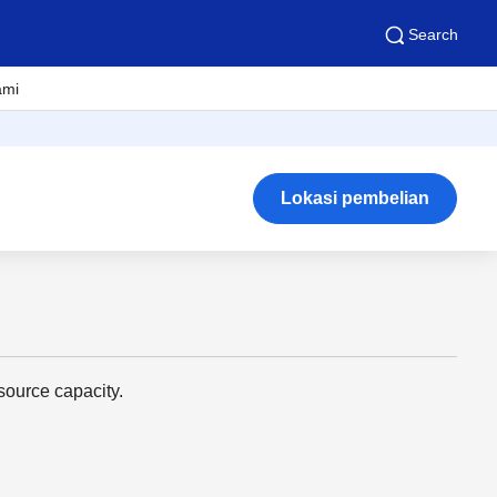
Search
ami
Lokasi pembelian
source capacity.