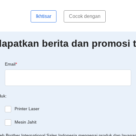
Ikhtisar
Cocok dengan
patkan berita dan promosi t
Email
*
duk:
Printer Laser
Mesin Jahit
leh Brother International Sales Indonesia mengenai produk dan layan