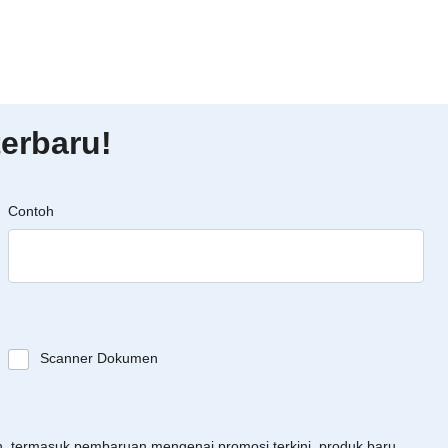
erbaru!
Contoh
Scanner Dokumen
an, termasuk pembaruan mengenai promosi terkini, produk baru,