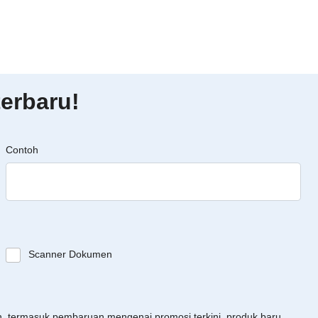
erbaru!
Contoh
Scanner Dokumen
an, termasuk pembaruan mengenai promosi terkini, produk baru,