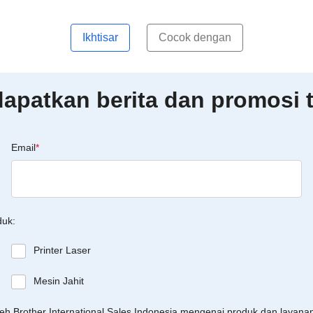
Ikhtisar
Cocok dengan
patkan berita dan promosi t
Email
*
duk:
Printer Laser
Mesin Jahit
leh Brother International Sales Indonesia mengenai produk dan layan