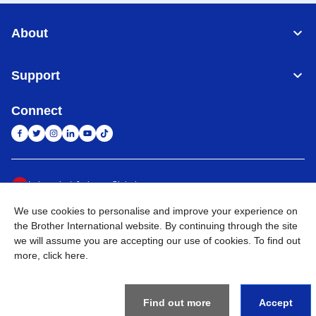
About
Support
Connect
Indonesia
Jaringan Global
We use cookies to personalise and improve your experience on
Privacy Policy
Ketentuan Penggunaan
Site Map
Kunjungi Situs Global
the Brother International website. By continuing through the site
we will assume you are accepting our use of cookies. To find out
©
2026
BROTHER INTERNATIONAL SALES INDONESIA All
more,
click here
.
Rights Reserved
Find out more
Accept