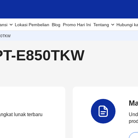
ansi
Lokasi Pembelian
Blog
Promo Hari Ini
Tentang
Hubungi k
50TKW
PT-E850TKW
Ma
angkat lunak terbaru
Und
pro