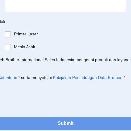
duk:
Printer Laser
Mesin Jahit
leh Brother International Sales Indonesia mengenai produk dan layan
Ketentuan
*
serta menyetujui
Kebijakan Perlindungan Data Brother
.
*
Submit