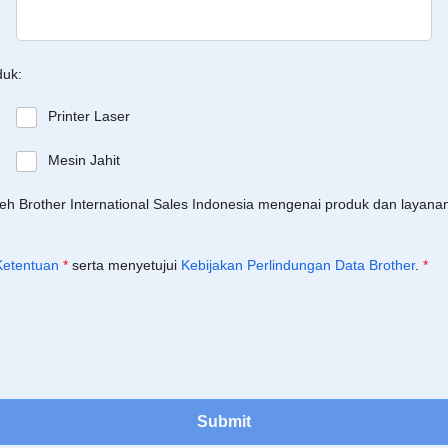
duk:
Printer Laser
Mesin Jahit
leh Brother International Sales Indonesia mengenai produk dan layan
Ketentuan
*
serta menyetujui
Kebijakan Perlindungan Data Brother
.
*
Submit