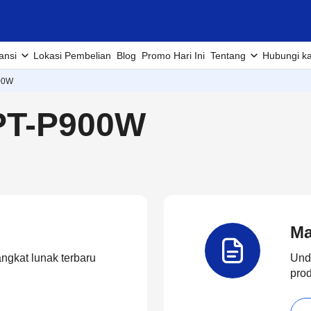
ansi
Lokasi Pembelian
Blog
Promo Hari Ini
Tentang
Hubungi k
00W
PT-P900W
Ma
angkat lunak terbaru
Und
pro