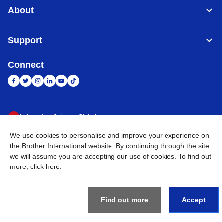
About
Support
Connect
Indonesia
Jaringan Global
We use cookies to personalise and improve your experience on
Privacy Policy
Ketentuan Penggunaan
Site Map
Kunjungi Situs Global
the Brother International website. By continuing through the site
we will assume you are accepting our use of cookies. To find out
©
2026
BROTHER INTERNATIONAL SALES INDONESIA All
more,
click here
.
Rights Reserved
Find out more
Accept