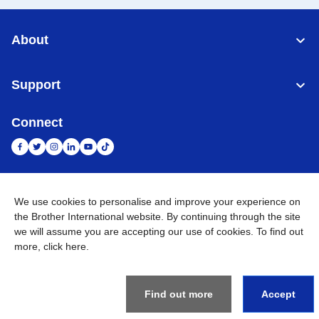
About
Support
Connect
Indonesia
Jaringan Global
We use cookies to personalise and improve your experience on
the Brother International website. By continuing through the site
Privacy Policy
we will assume you are accepting our use of cookies. To find out
Ketentuan Penggunaan
Site Map
Kunjungi Situs Global
more,
click here
.
©
2026
BROTHER INTERNATIONAL SALES INDONESIA All
Rights Reserved
Find out more
Accept