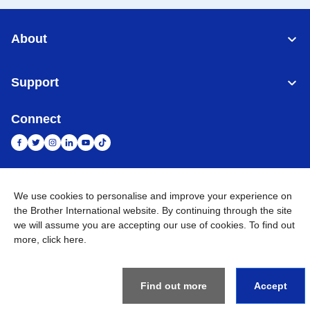
About
Support
Connect
Indonesia
Jaringan Global
We use cookies to personalise and improve your experience on
the Brother International website. By continuing through the site
Privacy Policy
we will assume you are accepting our use of cookies. To find out
Ketentuan Penggunaan
Site Map
Kunjungi Situs Global
more,
click here
.
©
2026
BROTHER INTERNATIONAL SALES INDONESIA All
Rights Reserved
Find out more
Accept