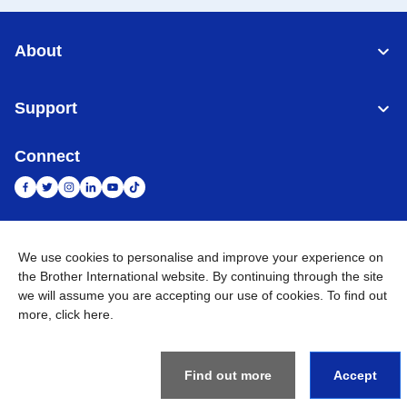
About
Support
Connect
Indonesia
Jaringan Global
We use cookies to personalise and improve your experience on
the Brother International website. By continuing through the site
Privacy Policy
we will assume you are accepting our use of cookies. To find out
Ketentuan Penggunaan
Site Map
Kunjungi Situs Global
more,
click here
.
©
2026
BROTHER INTERNATIONAL SALES INDONESIA All
Rights Reserved
Find out more
Accept