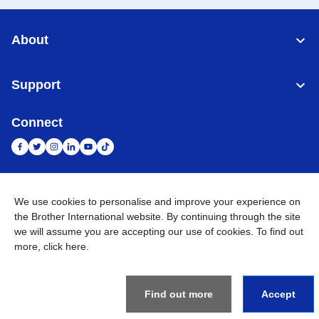
About
Support
Connect
Indonesia
Jaringan Global
We use cookies to personalise and improve your experience on
the Brother International website. By continuing through the site
Privacy Policy
we will assume you are accepting our use of cookies. To find out
Ketentuan Penggunaan
Site Map
Kunjungi Situs Global
more,
click here
.
©
2026
BROTHER INTERNATIONAL SALES INDONESIA All
Rights Reserved
Find out more
Accept