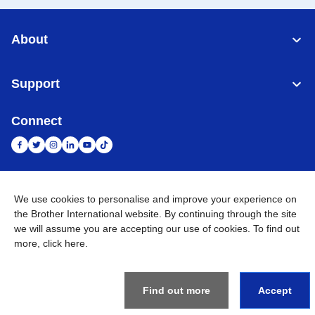
About
Support
Connect
Indonesia
Jaringan Global
We use cookies to personalise and improve your experience on
the Brother International website. By continuing through the site
Privacy Policy
we will assume you are accepting our use of cookies. To find out
Ketentuan Penggunaan
Site Map
Kunjungi Situs Global
more,
click here
.
©
2026
BROTHER INTERNATIONAL SALES INDONESIA All
Rights Reserved
Find out more
Accept