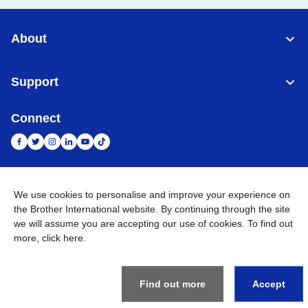
About
Support
Connect
Indonesia
Jaringan Global
We use cookies to personalise and improve your experience on
the Brother International website. By continuing through the site
Privacy Policy
we will assume you are accepting our use of cookies. To find out
Ketentuan Penggunaan
Site Map
Kunjungi Situs Global
more,
click here
.
©
2026
BROTHER INTERNATIONAL SALES INDONESIA All
Rights Reserved
Find out more
Accept