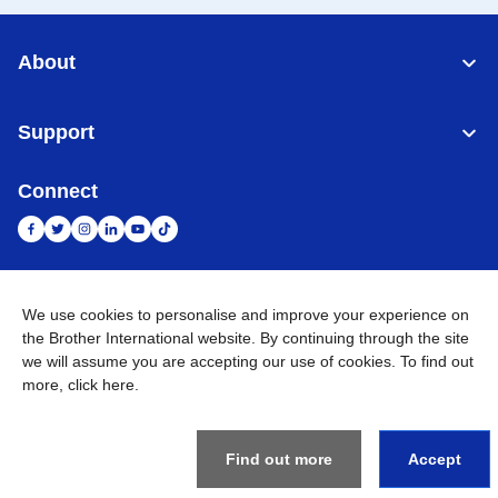
About
Support
Connect
Indonesia
Jaringan Global
We use cookies to personalise and improve your experience on
the Brother International website. By continuing through the site
Privacy Policy
we will assume you are accepting our use of cookies. To find out
Ketentuan Penggunaan
Site Map
Kunjungi Situs Global
more,
click here
.
©
2026
BROTHER INTERNATIONAL SALES INDONESIA All
Rights Reserved
Find out more
Accept