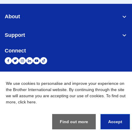
About
Support
Connect
Indonesia
Jaringan Global
We use cookies to personalise and improve your experience on
the Brother International website. By continuing through the site
Privacy Policy
we will assume you are accepting our use of cookies. To find out
Ketentuan Penggunaan
Site Map
Kunjungi Situs Global
more,
click here
.
©
2026
BROTHER INTERNATIONAL SALES INDONESIA All
Rights Reserved
Find out more
Accept