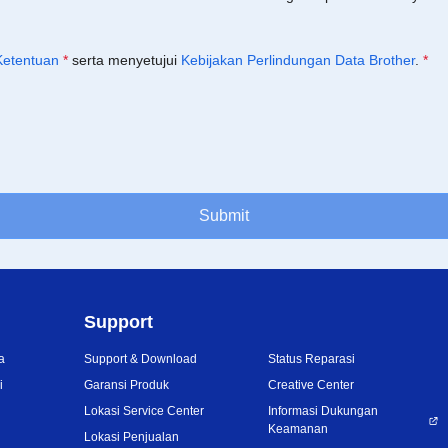
Ketentuan
*
serta menyetujui
Kebijakan Perlindungan Data Brother
.
*
Submit
Support
a
Support & Download
Status Reparasi
i
Garansi Produk
Creative Center
Lokasi Service Center
Informasi Dukungan
Keamanan
Lokasi Penjualan