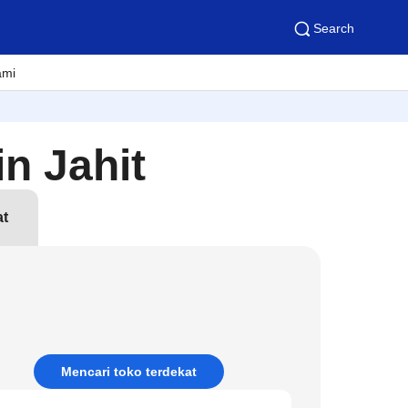
Search
ami
n Jahit
at
Mencari toko terdekat