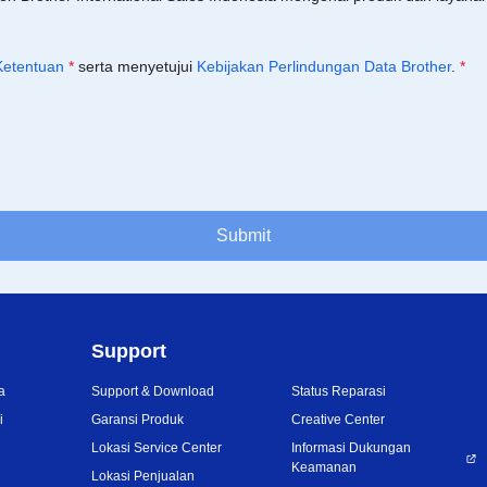
Ketentuan
*
serta menyetujui
Kebijakan Perlindungan Data Brother
.
*
Submit
Support
a
Support & Download
Status Reparasi
i
Garansi Produk
Creative Center
Lokasi Service Center
Informasi Dukungan
Keamanan
Lokasi Penjualan