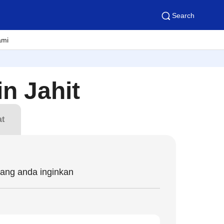
Search
ami
n Jahit
at
yang anda inginkan