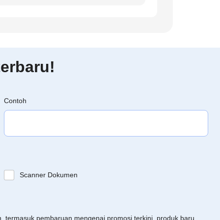
erbaru!
Contoh
Scanner Dokumen
an, termasuk pembaruan mengenai promosi terkini, produk baru,