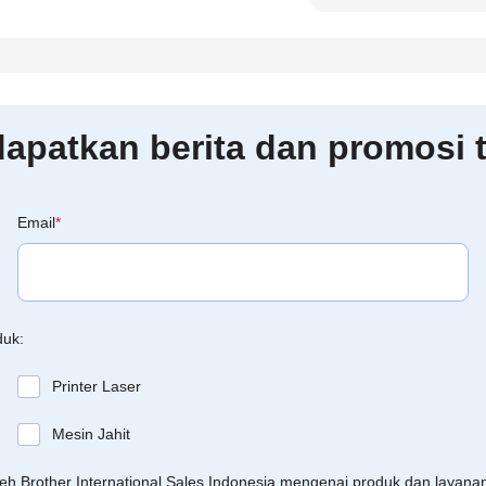
patkan berita dan promosi t
Email
*
duk:
Printer Laser
Mesin Jahit
leh Brother International Sales Indonesia mengenai produk dan layan