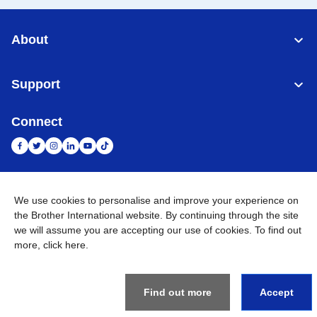
About
Support
Connect
Indonesia
Jaringan Global
We use cookies to personalise and improve your experience on
the Brother International website. By continuing through the site
Privacy Policy
we will assume you are accepting our use of cookies. To find out
Ketentuan Penggunaan
Site Map
Kunjungi Situs Global
more,
click here
.
©
2026
BROTHER INTERNATIONAL SALES INDONESIA All
Rights Reserved
Find out more
Accept