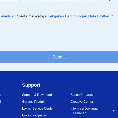
Ketentuan
*
serta menyetujui
Kebijakan Perlindungan Data Brother
.
*
Submit
Support
a
Support & Download
Status Reparasi
i
Garansi Produk
Creative Center
Lokasi Service Center
Informasi Dukungan
Keamanan
Lokasi Penjualan