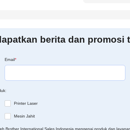
patkan berita dan promosi t
Email
*
duk:
Printer Laser
Mesin Jahit
leh Brother International Sales Indonesia mengenai produk dan layan