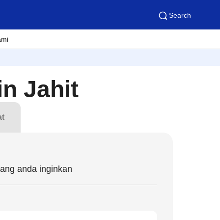
Search
ami
n Jahit
at
yang anda inginkan