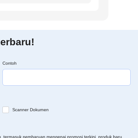
erbaru!
Contoh
Scanner Dokumen
an, termasuk pembaruan mengenai promosi terkini, produk baru,