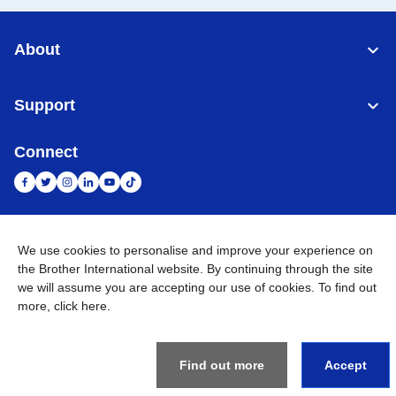
About
Support
Connect
Indonesia
Jaringan Global
We use cookies to personalise and improve your experience on
the Brother International website. By continuing through the site
Privacy Policy
we will assume you are accepting our use of cookies. To find out
Ketentuan Penggunaan
Site Map
Kunjungi Situs Global
more,
click here
.
©
2026
BROTHER INTERNATIONAL SALES INDONESIA All
Rights Reserved
Find out more
Accept