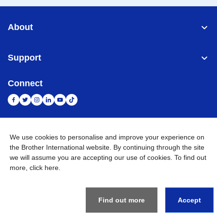
About
Support
Connect
Indonesia
Jaringan Global
We use cookies to personalise and improve your experience on
the Brother International website. By continuing through the site
Privacy Policy
we will assume you are accepting our use of cookies. To find out
Ketentuan Penggunaan
Site Map
Kunjungi Situs Global
more,
click here
.
©
2026
BROTHER INTERNATIONAL SALES INDONESIA All
Rights Reserved
Find out more
Accept