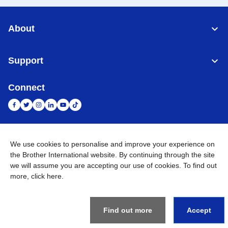
About
Support
Connect
Indonesia
Jaringan Global
We use cookies to personalise and improve your experience on
the Brother International website. By continuing through the site
Privacy Policy
we will assume you are accepting our use of cookies. To find out
Ketentuan Penggunaan
Site Map
Kunjungi Situs Global
more,
click here
.
©
2026
BROTHER INTERNATIONAL SALES INDONESIA All
Rights Reserved
Find out more
Accept