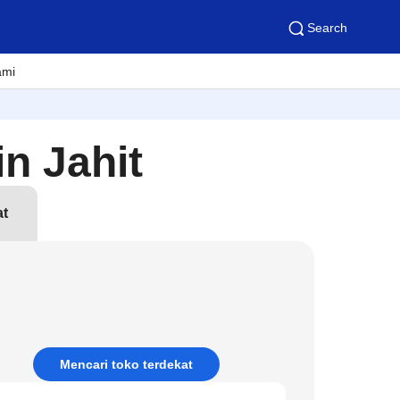
Search
ami
n Jahit
at
Mencari toko terdekat