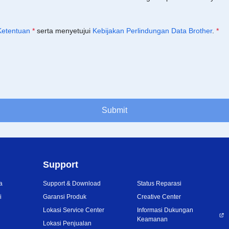
Ketentuan
*
serta menyetujui
Kebijakan Perlindungan Data Brother
.
*
Submit
Support
a
Support & Download
Status Reparasi
i
Garansi Produk
Creative Center
Lokasi Service Center
Informasi Dukungan
Keamanan
Lokasi Penjualan