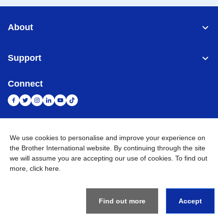
About
Support
Connect
Indonesia
Jaringan Global
We use cookies to personalise and improve your experience on
the Brother International website. By continuing through the site
Privacy Policy
we will assume you are accepting our use of cookies. To find out
Ketentuan Penggunaan
Site Map
Kunjungi Situs Global
more,
click here
.
©
2026
BROTHER INTERNATIONAL SALES INDONESIA All
Rights Reserved
Find out more
Accept