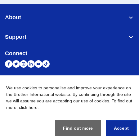
About
Support
Connect
Indonesia
Jaringan Global
We use cookies to personalise and improve your experience on
the Brother International website. By continuing through the site
Privacy Policy
we will assume you are accepting our use of cookies. To find out
Ketentuan Penggunaan
Site Map
Kunjungi Situs Global
more,
click here
.
©
2026
BROTHER INTERNATIONAL SALES INDONESIA All
Rights Reserved
Find out more
Accept