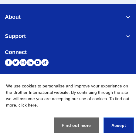
About
Support
Connect
Indonesia
Jaringan Global
We use cookies to personalise and improve your experience on
the Brother International website. By continuing through the site
Privacy Policy
we will assume you are accepting our use of cookies. To find out
Ketentuan Penggunaan
Site Map
Kunjungi Situs Global
more,
click here
.
©
2026
BROTHER INTERNATIONAL SALES INDONESIA All
Rights Reserved
Find out more
Accept